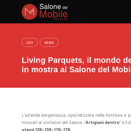
Skip
to
content
2017
NEWS
Living Parquets, il mondo de
in mostra al Salone del Mobi
L’azienda bergamasca, specializzata nella fornitura e po
innovati ai visitatori del Salone. “
Artigiani dentro
” è il
stand 136-138-176-178
.