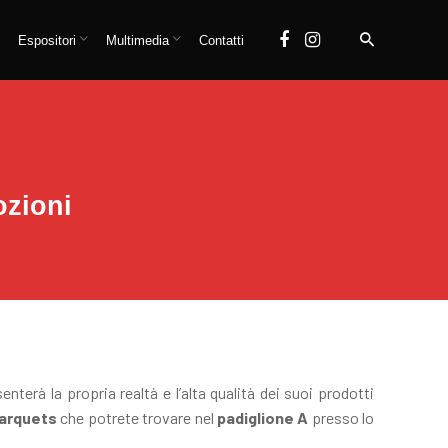
Espositori
Multimedia
Contatti
ozioni
terà la propria realtà e l’alta qualità dei suoi prodotti
Parquets
che potrete trovare nel
padiglione A
presso lo