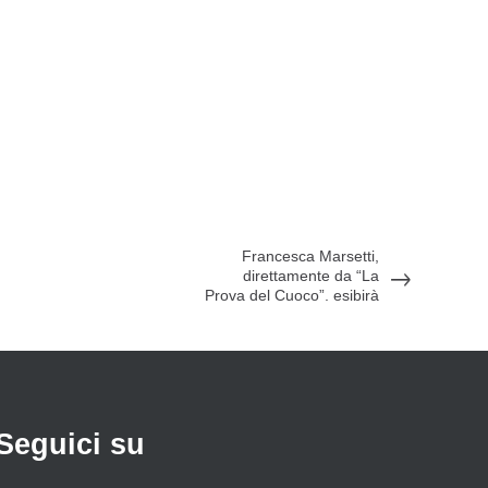
Francesca Marsetti,
direttamente da “La
Prova del Cuoco”, esibirà
il suo talento a tutti i
visitatori del Salone del
Mobile in un imperdibile
show cooking.
Seguici su