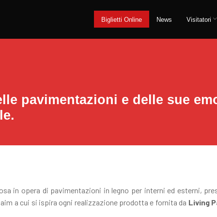
Biglietti Online
News
Visitatori
lle pavimentazioni e delle sue em
le.
sa in opera di pavimentazioni in legno per interni ed esterni, presen
 claim a cui si ispira ogni realizzazione prodotta e fornita da
Living 