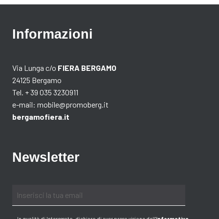
Informazioni
Via Lunga c/o
FIERA BERGAMO
24125 Bergamo
Tel. + 39 035 3230911
e-mail:
mobile@promoberg.it
bergamofiera.it
Newsletter
In qualità di Interessato, dichiaro di aver preso visione dell
'
informativa