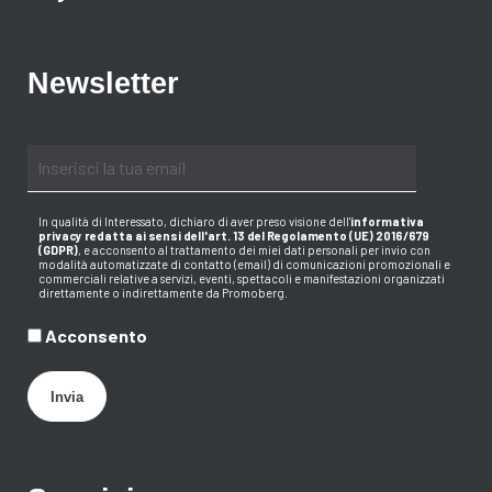
Newsletter
In qualità di Interessato, dichiaro di aver preso visione dell
'
informativa
privacy redatta ai sensi dell'art. 13 del Regolamento (UE) 2016/679
(GDPR)
, e acconsento al trattamento dei miei dati personali per invio con
modalità automatizzate di contatto (email) di comunicazioni promozionali e
commerciali relative a servizi, eventi, spettacoli e manifestazioni organizzati
direttamente o indirettamente da Promoberg.
Acconsento
Invia