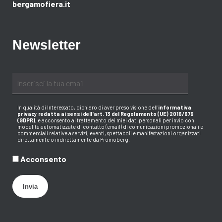
bergamofiera.it
Newsletter
In qualità di Interessato, dichiaro di aver preso visione dell
'
informativa
privacy redatta ai sensi dell'art. 13 del Regolamento (UE) 2016/679
(GDPR)
, e acconsento al trattamento dei miei dati personali per invio con
modalità automatizzate di contatto (email) di comunicazioni promozionali e
commerciali relative a servizi, eventi, spettacoli e manifestazioni organizzati
direttamente o indirettamente da Promoberg.
Acconsento
Invia