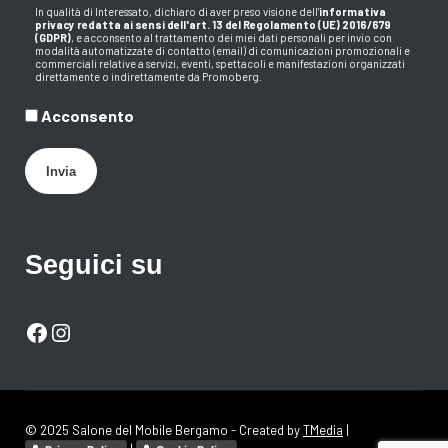
In qualità di Interessato, dichiaro di aver preso visione dell
'
informativa
privacy redatta ai sensi dell'art. 13 del Regolamento (UE) 2016/679
(GDPR)
, e acconsento al trattamento dei miei dati personali per invio con
modalità automatizzate di contatto (email) di comunicazioni promozionali e
commerciali relative a servizi, eventi, spettacoli e manifestazioni organizzati
direttamente o indirettamente da Promoberg.
Acconsento
Invia
Seguici su
Facebook
Instagram
© 2025 Salone del Mobile Bergamo - Created by
TMedia
|