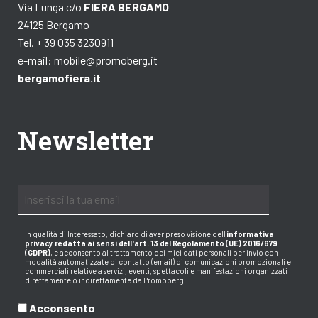
Via Lunga c/o
FIERA BERGAMO
24125 Bergamo
Tel. + 39 035 3230911
e-mail:
mobile@promoberg.it
bergamofiera.it
Newsletter
In qualità di Interessato, dichiaro di aver preso visione dell
'
informativa
privacy redatta ai sensi dell'art. 13 del Regolamento (UE) 2016/679
(GDPR)
, e acconsento al trattamento dei miei dati personali per invio con
modalità automatizzate di contatto (email) di comunicazioni promozionali e
commerciali relative a servizi, eventi, spettacoli e manifestazioni organizzati
direttamente o indirettamente da Promoberg.
Acconsento