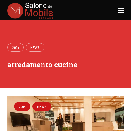
Skip
to
content
2014
NEWS
arredamento cucine
2014
NEWS