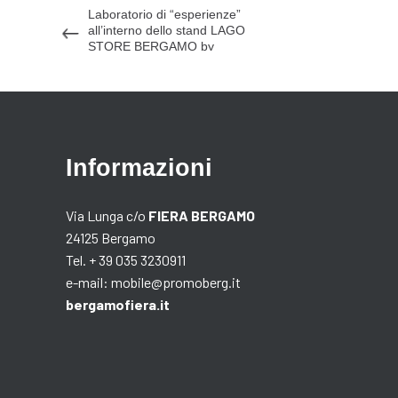
Laboratorio di “esperienze”
all’interno dello stand LAGO
STORE BERGAMO by
Mobilificio Marchetti
Informazioni
Via Lunga c/o
FIERA BERGAMO
24125 Bergamo
Tel. + 39 035 3230911
e-mail:
mobile@promoberg.it
bergamofiera.it