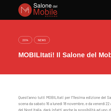
Skip
to
content
2014
NEWS
MOBILItati! Il Salone del Mo
Quest’anno tutti MOBILItati per l’11esima edizione del
scena da sabato 16 a lunedì 18 novembre, e da venerdì 22 
del Nord Italia, darà infatti anche la possibilità ad uno