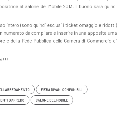
itrice al Salone del Mobile 2013. Il buono sarà quindi
so intero (sono quindi esclusi i ticket omaggio e ridotti)
pon numerato da compilare e inserire in una apposita urna
tore e della Fede Pubblica della Camera di Commercio di
vi!!!
DELL’ARREDAMENTO
FIERA DIVANI COMPONIBILI
ENTI D’ARREDO
SALONE DEL MOBILE