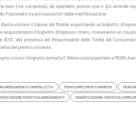
a euro (iva compresa), da spendere presso una o più aziende espos
do frazionato tra più espositori della manifestazione.
asta visitare il Salone del Mobile acquistando un biglietto d’ingres
 che acquisteranno il biglietto d’ingresso intero, riceveranno un cou
mbre 2013, alla presenza del Responsabile della Tutela del Consuma
alità) del premio vincente.
oprio vostro il biglietto estratto? Allora cosa aspettate a MOBILItar
ERA ARREDAMENTO CAMERA LETTO
FIERA COMPLEMENTI D’ARREDO
FIERA 
NIFESTAZIONE FIERISTICA ARREDAMENTO
MANIFESTAZIONE FIERISTICA COMPLEM