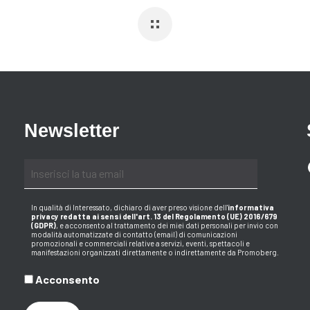
Newsletter
In qualità di Interessato, dichiaro di aver preso visione dell
'
informativa
privacy redatta ai sensi dell'art. 13 del Regolamento (UE) 2016/679
(GDPR)
, e acconsento al trattamento dei miei dati personali per invio con
modalità automatizzate di contatto (email) di comunicazioni
promozionali e commerciali relative a servizi, eventi, spettacoli e
manifestazioni organizzati direttamente o indirettamente da Promoberg.
Acconsento