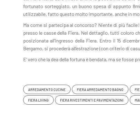
fortunato sorteggiato, un buono spesa di appunto 8mil
utilizzabile, fatto questo molto importante, anche in mo
Ma come si partecipa al concorso? Niente di più facile! B
presso le casse della Fiera. Nel dettaglio, tutti coloro
posizionata all’ingresso della Fiera. Entro il 15 dice
Bergamo, si procederà all’estrazione (con criterio di casu
E’ vero che la dea della fortuna è bendata, ma se fosse pr
ARREDAMENTO CUCINE
FIERA ARREDAMENTO BAGNO
FI
FIERA LIVING
FIERA RIVESTIMENTI E PAVIMENTAZIONI
MA