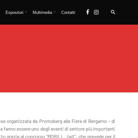
Espositori
Multimedia
Contatti
sse organizzata da Promoberg alla Fiera di Bergamo – di
la fanno essere uno degli eventi di settore più importanti
utto grazie al concorso “MOBILI….tati”, che prevede per il