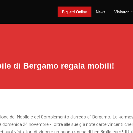
Biglietti Online
News
Visitatori
bile di Bergamo regala mobili!
 Salone del Mobile e del Complemento d’arredo di Bergamo. La kerme
a domenica 24 novembre -, oltre alle sue già note carte vincenti che 
 dei suoi visitatori di vincere un buono spesa di ben 8mila euro! Il t