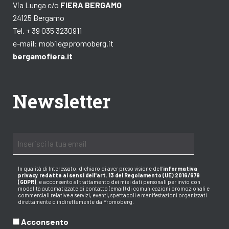
Via Lunga c/o
FIERA BERGAMO
24125 Bergamo
Tel. + 39 035 3230911
e-mail:
mobile@promoberg.it
bergamofiera.it
Newsletter
In qualità di Interessato, dichiaro di aver preso visione dell
'
informativa
privacy redatta ai sensi dell'art. 13 del Regolamento (UE) 2016/679
(GDPR)
, e acconsento al trattamento dei miei dati personali per invio con
modalità automatizzate di contatto (email) di comunicazioni promozionali e
commerciali relative a servizi, eventi, spettacoli e manifestazioni organizzati
direttamente o indirettamente da Promoberg.
Acconsento